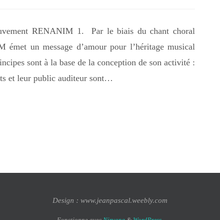
vement RENANIM 1. Par le biais du chant choral
 émet un message d’amour pour l’héritage musical
ncipes sont à la base de la conception de son activité :
ts et leur public auditeur sont…
Design : www.jeanpascal.weebly.com
Fonctionne avec
Nirvana
&
WordPress.