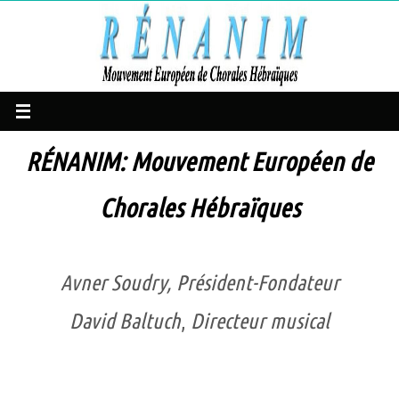
Passer
vers
le
contenu
RÉNANIM: Mouvement Européen de
Chorales Hébraïques
Avner Soudry,
Président-
Fondateur
David Baltuch
,
Directeur musical