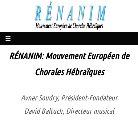
Passer
vers
le
contenu
RÉNANIM: Mouvement Européen de
Chorales Hébraïques
Avner Soudry,
Président-
Fondateur
David Baltuch
,
Directeur musical